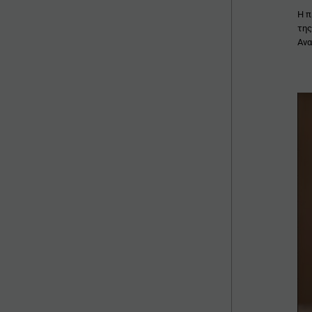
Η π
της
Ανα