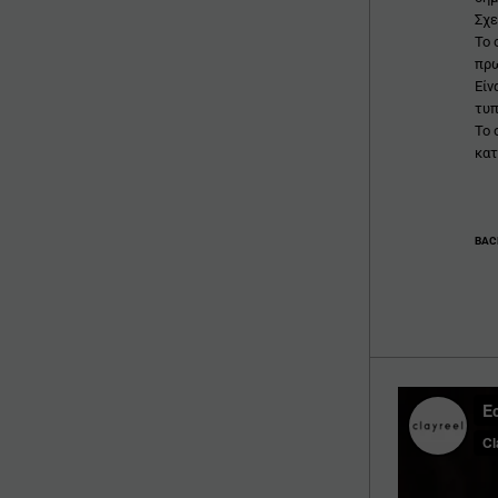
Σχε
Το 
πρω
Είν
τυπ
Το 
κατ
BAC