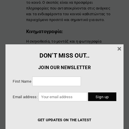
το κοινό. Ο σκοπός είναι να προσφέρει
πληροφορίες που ανταποκρίνονται στις ανάγκες
και τα ενδιαφέροντα του κοινού καθιστώντας το
περιεχόμενο προσιτό και σημαντικό για αυτο.
Κινηματογραφία:
Η σκηνοθεσία, το μοντάζ και η φωτογραφία
×
αποτελούν τα εργαλεία για τη δημιουργία μιας
κινηματογραφικής εμπειρίας. Η επιμέλεια των
DON’T MISS OUT..
εικόνων, οι εναλλαγές σκηνών και πλάνων, καθώς
και ο ρυθμός της αφήγησης, θα καθορίσουν την
JOIN OUR NEWSLETTER
ποιότητα και την αποδοτικότητα του ντοκιμαντέρ.
First Name
Μουσική και Ήχος:
Ενσωμάτωση μουσικής και ήχου που ενισχύουν την
Email address:
ατμόσφαιρα και τα συναισθήματα, προσφέροντας
μια συνολική εμπειρία εικόνας και ήχου. Η σύνθεση
αυτών των στοιχείων δημιουργεί μια αισθητική
εμπειρία, προσθέτοντας βάθος και ποιότητα στο
GET UPDATES ON THE LATEST
ντοκιμαντέρ.