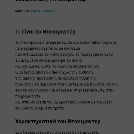
BACK TO:
HOME
>
SERVICES
Τι είναι το Ντοκιμαντέρ
Το Nτοκιμαντέρ, αναφέρεται σε ένα είδος video παροχής
περιεχομένου σχετικού με ένα θέμα
που ενδιαφέρει το κοινό στόχος. Το περιεχόμενο αυτό
είναι έμμεσα συνδεόμενο με το Brand
και όχι άμεσα, ώστε το κοινό να αισθάνεται ότι
ωφελείται από το video δίχως την αίσθηση
της άμεσης προτροπής σε δράση (δηλαδή της
πώλησης).Το θέμα του ντοκιμαντέρ είναι πρωτότυπο και
ενίοτε ασυνήθιστο και στοχεύει στην εκπαίδευσή, στην
πληροφόρηση
και στην σύνδεσή του αγοραστικού κοινού με τις αξίες
του brand με έμμεσο τρόπο.
Χαρακτηριστικά του
Ντοκιμαντέρ
Ένα Nτοκιμαντέρ που στοχεύει στη δημιουργία